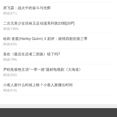
房飞霖：战火中的奋斗与光辉
阅读(371)
二次元美少女丝袜玉足动漫系列第23期[20P]
阅读(1364)
哈莉·奎茵(Harley Quinn) 3 剧评：姬情四射的第三季
阅读(432)
喜欢《最后生还者二部曲》错了吗?
阅读(799)
尹昉焦俊艳主演“一带一路”题材电视剧《大海道》
阅读(332)
小巷人家什么时候上映？小巷人家播出时间
阅读(412)