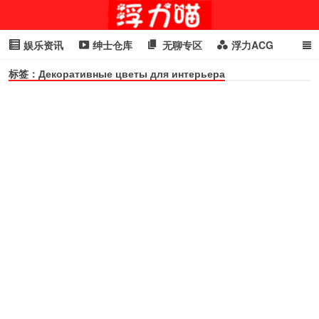
娱乐资讯
绅士仓库
无聊专区
浮力ACG
标签：Декоративные цветы для интерьера
浮力GIF
明星头条
浮力资讯
头条女神
萌妹专区
cosplay
喵星闻