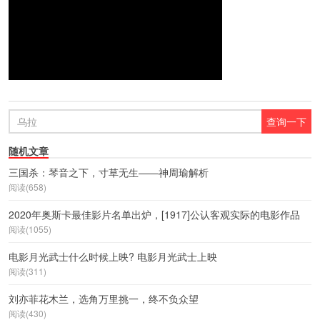
随机文章
三国杀：琴音之下，寸草无生——神周瑜解析
阅读(658)
2020年奥斯卡最佳影片名单出炉，[1917]公认客观实际的电影作品
阅读(1055)
电影月光武士什么时候上映? 电影月光武士上映
阅读(311)
刘亦菲花木兰，选角万里挑一，终不负众望
阅读(430)