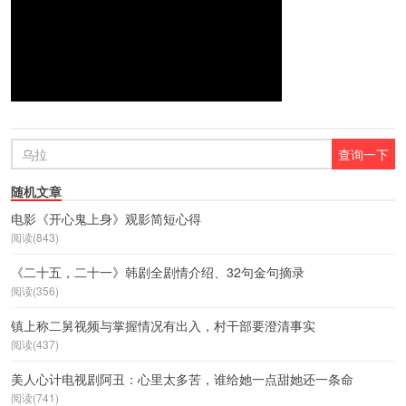
随机文章
电影《开心鬼上身》观影简短心得
阅读(843)
《二十五，二十一》韩剧全剧情介绍、32句金句摘录
阅读(356)
镇上称二舅视频与掌握情况有出入，村干部要澄清事实
阅读(437)
美人心计电视剧阿丑：心里太多苦，谁给她一点甜她还一条命
阅读(741)