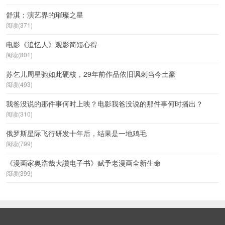
舒淇：演艺界的璀璨之星
阅读(371)
电影《追忆人》观影简短心得
阅读(801)
苏乞儿周星驰如此硬核，29年前作品依旧讽刺当今土豪
阅读(493)
我爸没说的那件事何时上映？电影我爸没说的那件事何时播出？
阅读(310)
俄罗斯星际飞行研发十年后，结果是一地鸡毛
阅读(799)
《漫画家奥浩哉大讚电子书》赋予老漫画全新生命
阅读(399)