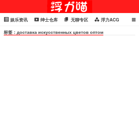
娱乐资讯
绅士仓库
无聊专区
浮力ACG
标签：доставка искусственных цветов оптом
浮力GIF
明星头条
浮力资讯
头条女神
萌妹专区
cosplay
喵星闻