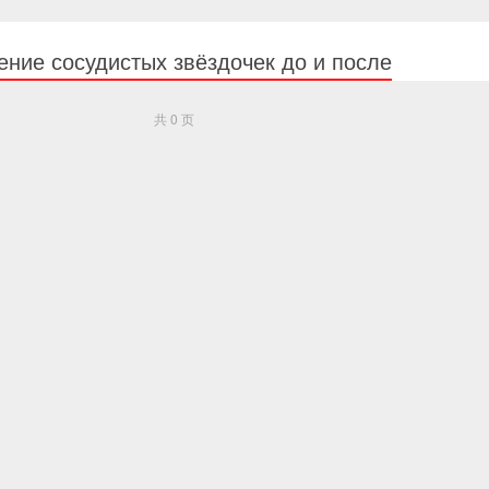
ие сосудистых звёздочек до и после
共 0 页