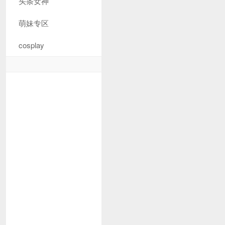
头条女神
萌妹专区
cosplay