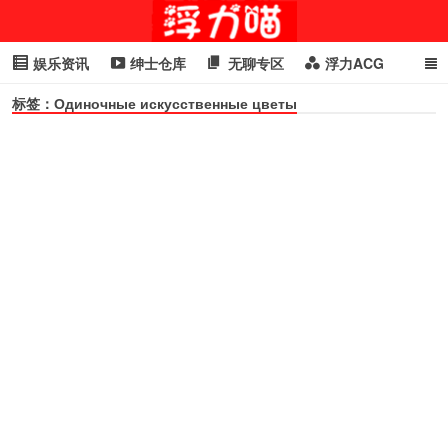
娱乐资讯
绅士仓库
无聊专区
浮力ACG
标签：Одиночные искусственные цветы
浮力GIF
明星头条
浮力资讯
头条女神
萌妹专区
cosplay
喵星闻