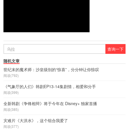
随机文章
世纪末的魔术师：沙皇级别的“惊喜”，分分钟让你惊叹
阅读(792)
《气象厅的人们》韩剧EP13-14集剧情，相爱和分手
阅读(399)
全新韩剧《争锋相辩》将于今年在 Disney+ 独家首播
阅读(385)
灾难片《大洪水》，这个组合我爱了
阅读(377)