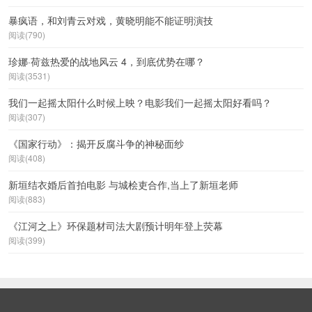
暴疯语，和刘青云对戏，黄晓明能不能证明演技
阅读(790)
珍娜·荷兹热爱的战地风云 4，到底优势在哪？
阅读(3531)
我们一起摇太阳什么时候上映？电影我们一起摇太阳好看吗？
阅读(307)
《国家行动》：揭开反腐斗争的神秘面纱
阅读(408)
新垣结衣婚后首拍电影 与城桧吏合作,当上了新垣老师
阅读(883)
《江河之上》环保题材司法大剧预计明年登上荧幕
阅读(399)