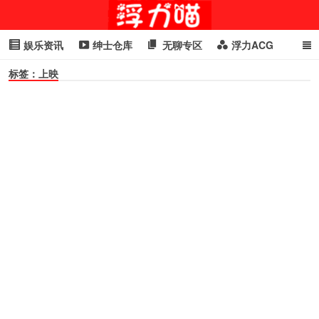
娱乐资讯
绅士仓库
无聊专区
浮力ACG
标签：上映
浮力GIF
明星头条
浮力资讯
头条女神
萌妹专区
cosplay
喵星闻