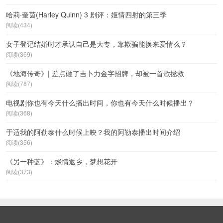
哈莉·奎茵(Harley Quinn) 3 剧评：姬情四射的第三季
阅读(434)
女子登记结婚时才承认自己是大专，靠欺骗能换来爱情么？
阅读(369)
《地海传奇》| 差点砸了吉卜力金字招牌，却被一首歌拯救
阅读(787)
电视剧你也有今天什么播出时间，你也有今天什么时候播出？
阅读(368)
于适我的阿勒泰什么时候上映？我的阿勒泰播出时间介绍
阅读(356)
《另一种蓝》：燃情返乡，梦想花开
阅读(373)