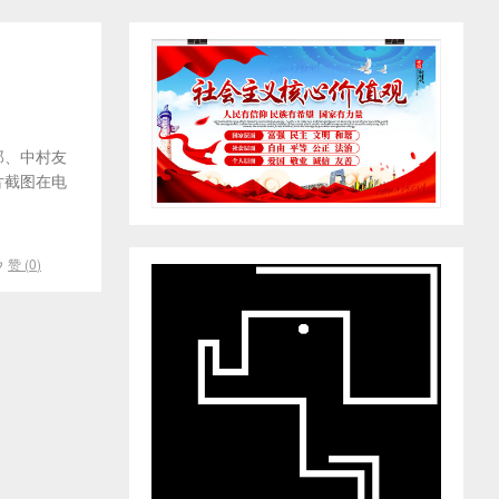
郎、中村友
片截图在电
赞 (
0
)