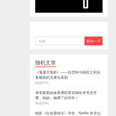
随机文章
《鬼屋大电影》——在恐怖与搞笑之间反
复横跳的无厘头喜剧
阅读(670)
单亲家庭妹妹拿攒的零花钱给哥哥交学
费，妈妈：她攒了好些年！
阅读(384)
电影《红色通缉令》评价，Netflix 有史以