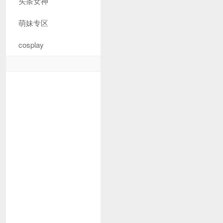
头条女神
萌妹专区
cosplay