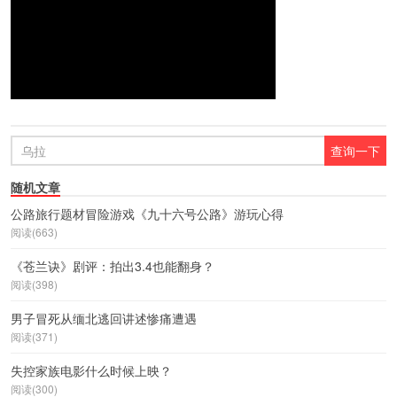
随机文章
公路旅行题材冒险游戏《九十六号公路》游玩心得
阅读(663)
《苍兰诀》剧评：拍出3.4也能翻身？
阅读(398)
男子冒死从缅北逃回讲述惨痛遭遇
阅读(371)
失控家族电影什么时候上映？
阅读(300)