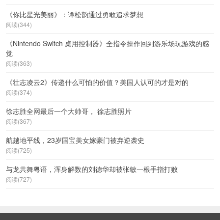
《你比星光美丽》：谭松韵通过勇敢追求梦想
阅读(344)
《Nintendo Switch 桌用控制器》全指令操作回到游乐场玩游戏的感
觉
阅读(363)
《壮志凌云2》传递什么可怕的价值？美国人认可的才是对的
阅读(374)
徐志胜全网最后一个大帅哥， 徐志胜照片
阅读(367)
航越地平线，23岁国宝美女嫁豪门被弃逆袭史
阅读(725)
与龙共舞粤语，浑身解数的刘德华却被张敏一根手指打败
阅读(727)