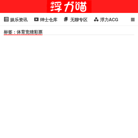
娱乐资讯
绅士仓库
无聊专区
浮力ACG
标签：体育竞猜彩票
浮力GIF
明星头条
浮力资讯
头条女神
萌妹专区
cosplay
喵星闻