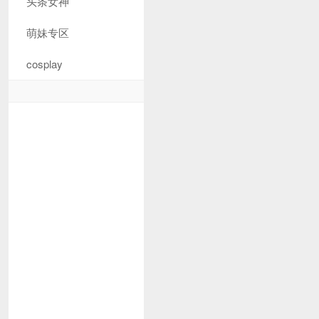
头条女神
萌妹专区
cosplay