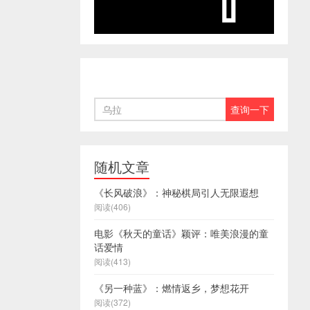
随机文章
《长风破浪》：神秘棋局引人无限遐想
阅读(406)
电影《秋天的童话》颖评：唯美浪漫的童
话爱情
阅读(413)
《另一种蓝》：燃情返乡，梦想花开
阅读(372)