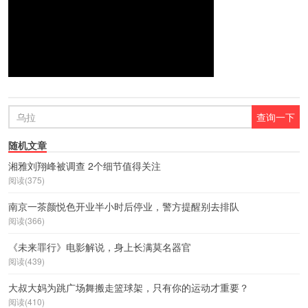
随机文章
湘雅刘翔峰被调查 2个细节值得关注
阅读(375)
南京一茶颜悦色开业半小时后停业，警方提醒别去排队
阅读(366)
《未来罪行》电影解说，身上长满莫名器官
阅读(439)
大叔大妈为跳广场舞搬走篮球架，只有你的运动才重要？
阅读(410)