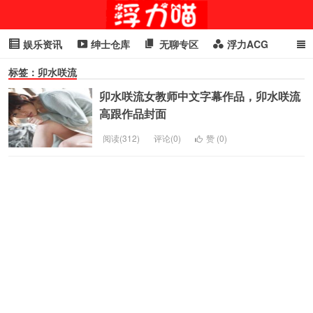
娱乐资讯
绅士仓库
无聊专区
浮力ACG
标签：卯水咲流
浮力GIF
明星头条
浮力资讯
头条女神
萌妹专区
卯水咲流女教师中文字幕作品，卯水咲流
cosplay
喵星闻
高跟作品封面
阅读(312)
评论(0)
赞 (
0
)