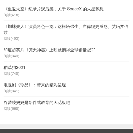
《重返太空》纪录片观后感，关于 SpaceX 的火星梦想
阅读(418)
《蜘蛛夫人》演员角色一览：达柯塔强生、席德妮史威尼、艾玛罗伯
兹
阅读(403)
印度超英片《梵天神器》上映就摘得全球销量冠军
阅读(343)
稻草狗2021
阅读(748)
电视剧《珍品》：带来的精彩呈现
阅读(341)
谷爱凌妈妈是陪伴式教育的天花板吧
阅读(668)