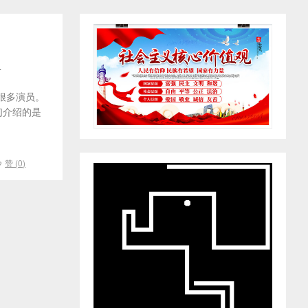
面
很多演员。
们介绍的是
赞 (
0
)