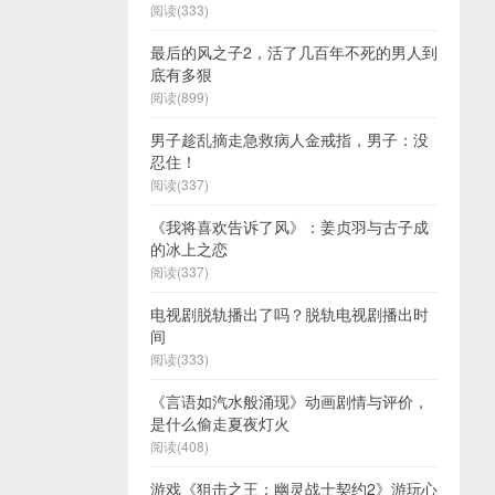
阅读(333)
最后的风之子2，活了几百年不死的男人到
底有多狠
阅读(899)
男子趁乱摘走急救病人金戒指，男子：没
忍住！
阅读(337)
《我将喜欢告诉了风》：姜贞羽与古子成
的冰上之恋
阅读(337)
电视剧脱轨播出了吗？脱轨电视剧播出时
间
阅读(333)
《言语如汽水般涌现》动画剧情与评价，
是什么偷走夏夜灯火
阅读(408)
游戏《狙击之王：幽灵战士契约2》游玩心