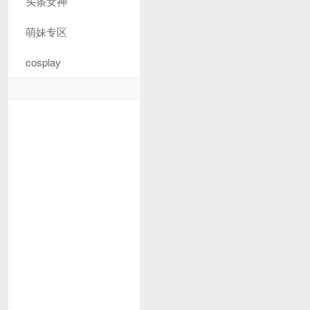
头条女神
萌妹专区
cosplay