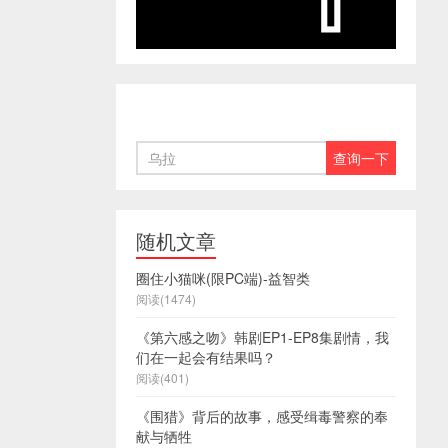
随机文章
圈住小猫咪(限PC端)-益智类
阅读(1474)
《第六感之吻》韩剧EP1-EP8集剧情，我
们在一起会有结果吗？
阅读(401)
《围猎》背后的故事，感受缉毒警察的奉
献与牺牲