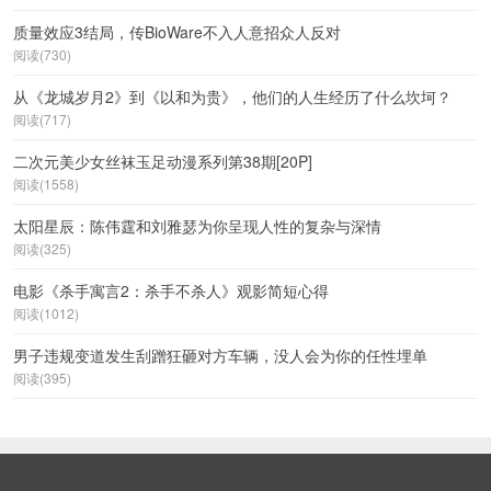
质量效应3结局，传BioWare不入人意招众人反对
阅读(730)
从《龙城岁月2》到《以和为贵》，他们的人生经历了什么坎坷？
阅读(717)
二次元美少女丝袜玉足动漫系列第38期[20P]
阅读(1558)
太阳星辰：陈伟霆和刘雅瑟为你呈现人性的复杂与深情
阅读(325)
电影《杀手寓言2：杀手不杀人》观影简短心得
阅读(1012)
男子违规变道发生刮蹭狂砸对方车辆，没人会为你的任性埋单
阅读(395)