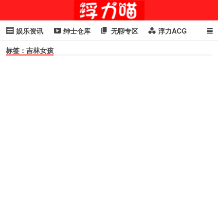
娱乐资讯
绅士仓库
无聊专区
浮力ACG
标签：吉林女孩
浮力GIF
明星头条
浮力资讯
头条女神
萌妹专区
cosplay
喵星闻