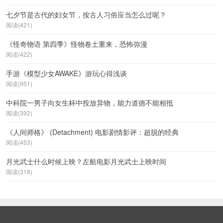
七夕节是古代的妇女节，按古人习俗应当怎么过呢？
阅读(421)
《怪奇物语 第四季》怪物卷土重来，恐怖弥漫
阅读(422)
手游《模型少女AWAKE》游玩心得浅谈
阅读(951)
中科院一男子向女生杯中投放异物，能力道德不能相抵
阅读(392)
《人间师格》 (Detachment) 电影剧情影评：超脱的经典
阅读(453)
月光武士什么时候上映？左航电影月光武士上映时间
阅读(318)