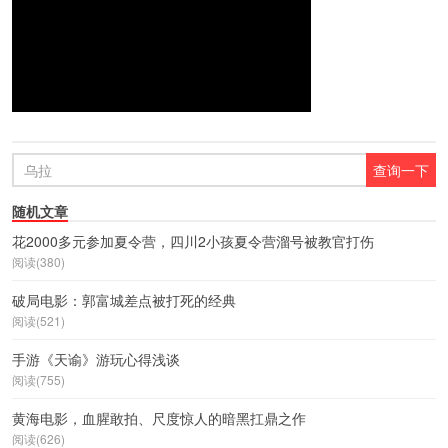
随机文章
花2000多元参加夏令营，四川2小孩夏令营溜号被教官打伤
阅读(380)
破局电影：郭富城差点被打死的经典
阅读(521)
手游《天谕》游玩心得浅谈
阅读(755)
黄海电影，血腥敢拍、尺度惊人的暗黑扛鼎之作
阅读(626)