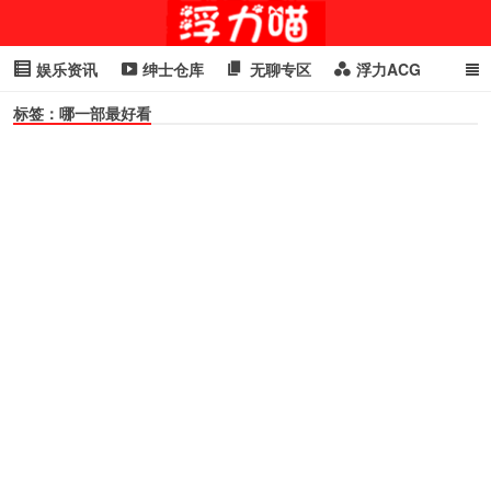
娱乐资讯
绅士仓库
无聊专区
浮力ACG
标签：哪一部最好看
浮力GIF
明星头条
浮力资讯
头条女神
萌妹专区
cosplay
喵星闻