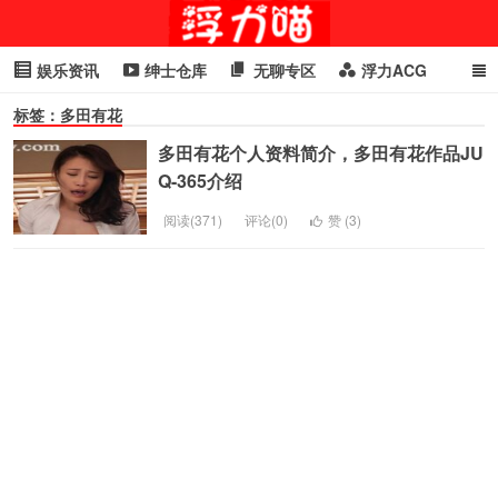
娱乐资讯
绅士仓库
无聊专区
浮力ACG
标签：多田有花
浮力GIF
明星头条
浮力资讯
头条女神
萌妹专区
多田有花个人资料简介，多田有花作品JU
cosplay
喵星闻
Q-365介绍
阅读(371)
评论(0)
赞 (
3
)