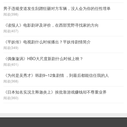
男子违规变道发生刮蹭狂砸对方车辆，没人会为你的任性埋单
阅读(398)
《读报人》电影剧评及评价，在西部荒野寻找家的方向
阅读(407)
《平妖传》电视剧什么时候播出？平妖传剧情简介
阅读(349)
《偶像漩涡》HBO大尺度新剧什么时候上映？
阅读(401)
《为何是吴秀才》韩剧9~12集剧情 ，到最后都能信任我的人
阅读(368)
《日本知名实况主释迦炎上》挨批靠游戏赚钱却不尊重业界
阅读(360)