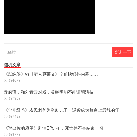
随机文章
《蜘蛛侠》vs《猎人克莱文》？前快银抖内幕……
阅读(407)
暴疯语，和刘青云对戏，黄晓明能不能证明演技
阅读(790)
《全能囧爸》农民老爸为激励儿子，逆袭成为舞台上最靓的仔
阅读(742)
《说出你的愿望》剧情EP3~4 ，死亡并不会结束一切
阅读(377)