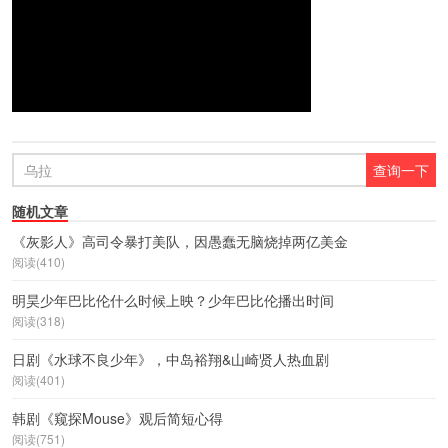
随机文章
《灰影人》高司令暴打美队，因愚蠢无脑烧掉两亿美金
阅读(410)
明昊少年巴比伦什么时候上映？少年巴比伦播出时间
阅读(318)
日剧《水球不良少年》，中岛裕翔&山崎贤人热血剧
阅读(401)
韩剧《窥探Mouse》观后简短心得
阅读(751)