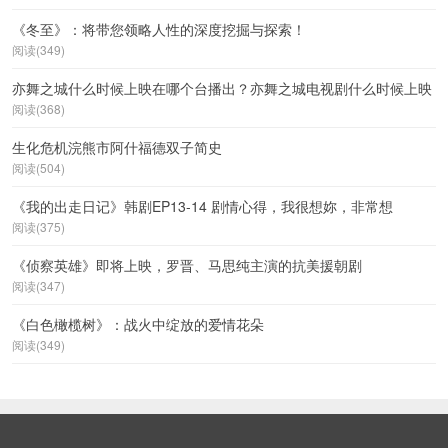
《冬至》：将带您领略人性的深度挖掘与探索！
阅读(349)
亦舞之城什么时候上映在哪个台播出？亦舞之城电视剧什么时候上映
阅读(368)
生化危机浣熊市阿什福德双子简史
阅读(504)
《我的出走日记》韩剧EP13-14 剧情心得，我很想妳，非常想
阅读(375)
《侦察英雄》即将上映，罗晋、马思纯主演的抗美援朝剧
阅读(347)
《白色橄榄树》：战火中绽放的爱情花朵
阅读(349)