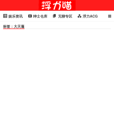
娱乐资讯
绅士仓库
无聊专区
浮力ACG
标签：大天蓬
浮力GIF
明星头条
浮力资讯
头条女神
萌妹专区
cosplay
喵星闻