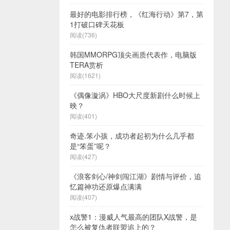
最好的电影排行榜，《红海行动》第7，第
1打破口碑天花板
阅读(736)
韩国MMORPG顶尖画质代表作，电脑版
TERA赏析
阅读(1621)
《偶像漩涡》HBO大尺度新剧什么时候上
映？
阅读(401)
奇迹.笨小孩，成功者起初为什么几乎都
是“笨蛋”呢？
阅读(427)
《浪客剑心/神剑闯江湖》剧情与评价，追
忆篇神功还原爆点满满
阅读(407)
x战警1：漫威人气最高的团队X战警，是
怎么被复仇者联盟追上的？