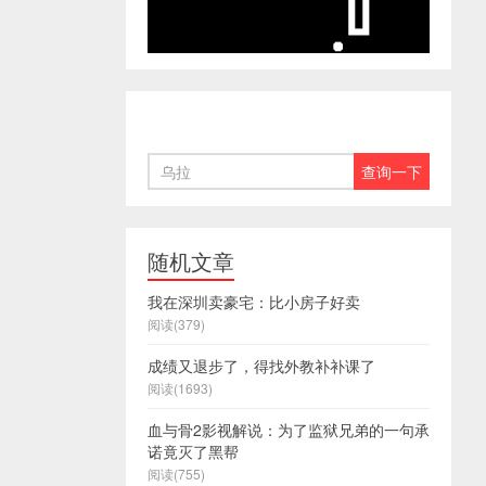
随机文章
我在深圳卖豪宅：比小房子好卖
阅读(379)
成绩又退步了，得找外教补补课了
阅读(1693)
血与骨2影视解说：为了监狱兄弟的一句承
诺竟灭了黑帮
阅读(755)