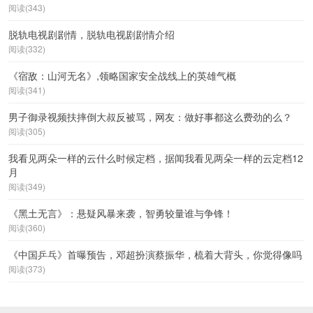
阅读(343)
脱轨电视剧剧情，脱轨电视剧剧情介绍
阅读(332)
《宿敌：山河无名》,领略国家安全战线上的英雄气概
阅读(341)
男子御录视频扶摔倒大叔反被骂，网友：做好事都这么费劲的么？
阅读(305)
我看见两朵一样的云什么时候定档，据闻我看见两朵一样的云定档12
月
阅读(349)
《黑土无言》：悬疑风暴来袭，智勇较量谁与争锋！
阅读(360)
《中国乒乓》首曝预告，邓超扮演蔡振华，梳着大背头，你觉得像吗
阅读(373)