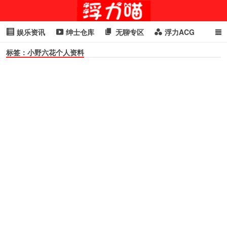
娱乐资讯
绅士仓库
无聊专区
浮力ACG
标签：小野六花个人资料
浮力GIF
明星头条
浮力资讯
头条女神
萌妹专区
cosplay
喵星闻