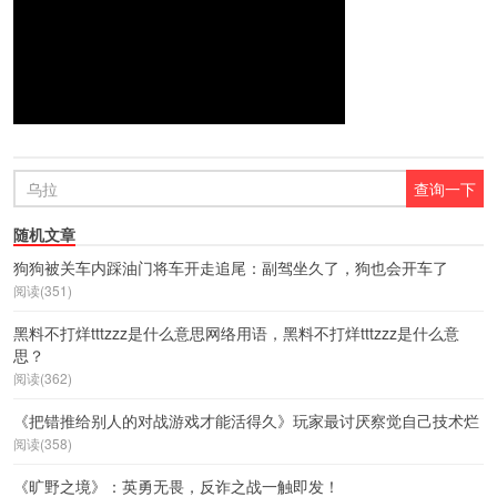
随机文章
狗狗被关车内踩油门将车开走追尾：副驾坐久了，狗也会开车了
阅读(351)
黑料不打烊tttzzz是什么意思网络用语，黑料不打烊tttzzz是什么意
思？
阅读(362)
《把错推给别人的对战游戏才能活得久》玩家最讨厌察觉自己技术烂
阅读(358)
《旷野之境》：英勇无畏，反诈之战一触即发！