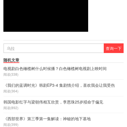
随机文章
电视剧白色橄榄树什么时候播？白色橄榄树电视剧上映时间
阅读(338)
《我们的蓝调时光》韩剧EP3-4 集剧情介绍，喜欢我会让我受伤
阅读(364)
韩国电影红字与梁朝伟相互欣赏，李恩珠25岁殒命于偏见
阅读(892)
《西部世界》第三季第一集解读：神秘的地下基地
阅读(399)