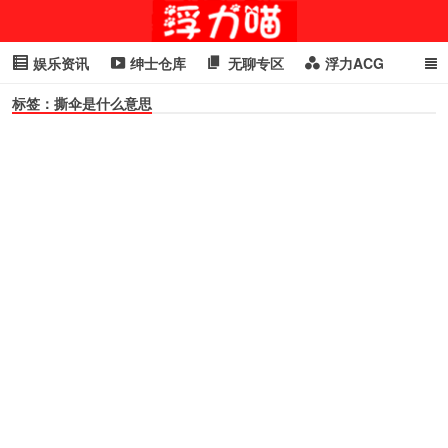
娱乐资讯
绅士仓库
无聊专区
浮力ACG
标签：撕伞是什么意思
浮力GIF
明星头条
浮力资讯
头条女神
萌妹专区
cosplay
喵星闻