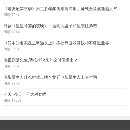
《老友记第三季》男主多年酗酒毒瘾抑郁，帅气金童成邋遢大爷…
阅读(724)
日剧《星星降落的夜晚》：吉高由里子和他演姐弟恋
阅读(404)
《日本知名实况主释迦炎上》挨批靠游戏赚钱却不尊重业界
阅读(359)
电视剧慕先生,请按小说来什么时候播出？
阅读(329)
电影陌生人什么时候上映？黄轩电影陌生人上映时间
阅读(297)
今天··今天，不大对劲喵
阅读(1783)