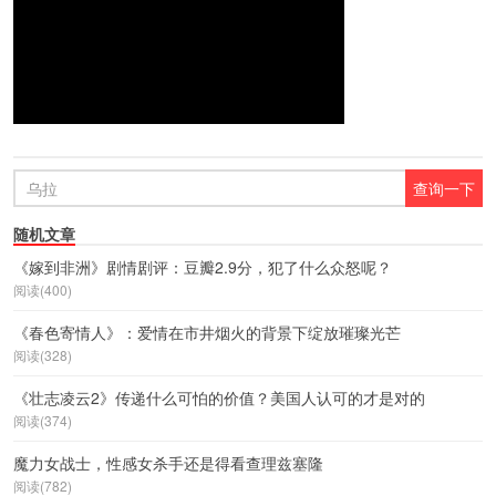
随机文章
《嫁到非洲》剧情剧评：豆瓣2.9分，犯了什么众怒呢？
阅读(400)
《春色寄情人》：爱情在市井烟火的背景下绽放璀璨光芒
阅读(328)
《壮志凌云2》传递什么可怕的价值？美国人认可的才是对的
阅读(374)
魔力女战士，性感女杀手还是得看查理兹塞隆
阅读(782)