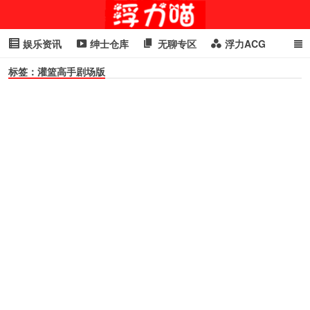
娱乐资讯
绅士仓库
无聊专区
浮力ACG
标签：灌篮高手剧场版
浮力GIF
明星头条
浮力资讯
头条女神
萌妹专区
cosplay
喵星闻