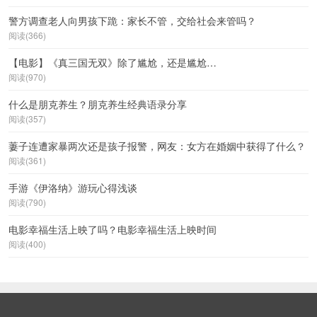
警方调查老人向男孩下跪：家长不管，交给社会来管吗？
阅读(366)
【电影】《真三国无双》除了尴尬，还是尴尬…
阅读(970)
什么是朋克养生？朋克养生经典语录分享
阅读(357)
萋子连遭家暴两次还是孩子报警，网友：女方在婚姻中获得了什么？
阅读(361)
手游《伊洛纳》游玩心得浅谈
阅读(790)
电影幸福生活上映了吗？电影幸福生活上映时间
阅读(400)