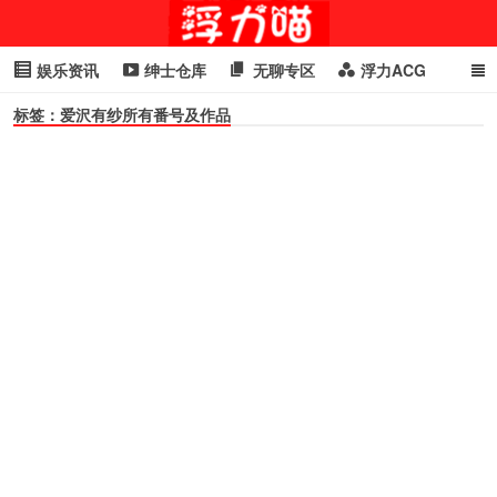
娱乐资讯
绅士仓库
无聊专区
浮力ACG
标签：爱沢有纱所有番号及作品
浮力GIF
明星头条
浮力资讯
头条女神
萌妹专区
cosplay
喵星闻