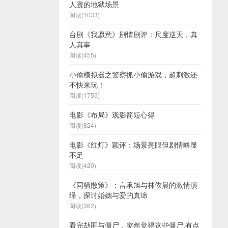
人寰的地狱场景
阅读(1033)
台剧《我愿意》剧情剧评：尺度逆天，真
人真事
阅读(455)
小偷模拟器之警察抓小偷游戏，超刺激还
不快来玩！
阅读(1755)
电影《布局》观影简短心得
阅读(824)
电影《红灯》颖评：场景亮眼但剧情略显
不足
阅读(420)
《同栖散策》：言承旭与林依晨的激情演
绎，探讨婚姻与爱的真谛
阅读(362)
看完劫匪与僵尸，突然觉得这些僵尸,有点