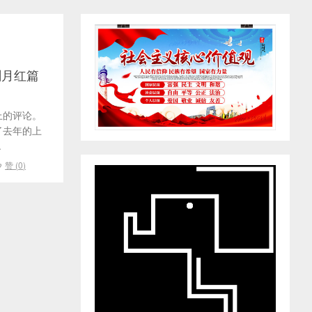
剧月红篇
上的评论。
了去年的上
.
赞 (
0
)