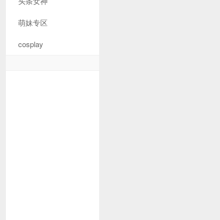
头条女神
萌妹专区
cosplay