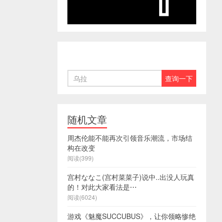
随机文章
周杰伦能不能再次引领音乐潮流，市场结
构在改变
阅读(399)
宫村ななこ(宫村菜菜子)说中..出没人玩真
的！对此大家看法是⋯
阅读(6024)
游戏《魅魔SUCCUBUS》，让你领略惨绝