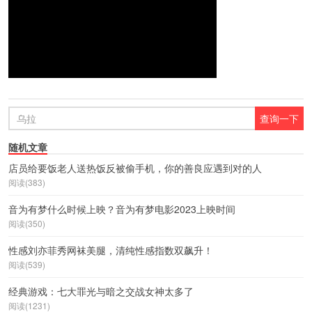
随机文章
店员给要饭老人送热饭反被偷手机，你的善良应遇到对的人
阅读(383)
音为有梦什么时候上映？音为有梦电影2023上映时间
阅读(350)
性感刘亦菲秀网袜美腿，清纯性感指数双飙升！
阅读(539)
经典游戏：七大罪光与暗之交战女神太多了
阅读(1231)