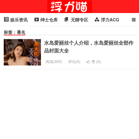
娱乐资讯
绅士仓库
无聊专区
浮力ACG
标签：番名
浮力GIF
明星头条
浮力资讯
头条女神
萌妹专区
水岛爱丽丝个人介绍，水岛爱丽丝全部作
cosplay
喵星闻
品封面大全
阅读(300)
评论(0)
赞 (
0
)