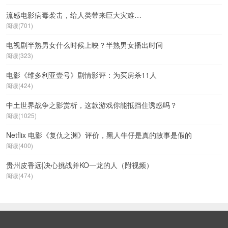
流感电影病毒袭击，给人类带来巨大灾难…
阅读(701)
电视剧半熟男女什么时候上映？半熟男女播出时间
阅读(323)
电影《维多利亚壹号》剧情影评：为买房杀11人
阅读(424)
中土世界战争之影赏析，这款游戏你能抵挡住诱惑吗？
阅读(1025)
Netflix 电影《复仇之渊》评价，黑人牛仔是真的故事是假的
阅读(400)
贵州皮香远|决心挑战并KO一龙的人（附视频）
阅读(474)