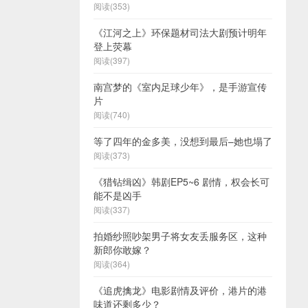
阅读(353)
《江河之上》环保题材司法大剧预计明年
登上荧幕
阅读(397)
南宫梦的《室内足球少年》，是手游宣传
片
阅读(740)
等了四年的金多美，没想到最后–她也塌了
阅读(373)
《猎钻缉凶》韩剧EP5~6 剧情，权会长可
能不是凶手
阅读(337)
拍婚纱照吵架男子将女友丢服务区，这种
新郎你敢嫁？
阅读(364)
《追虎擒龙》电影剧情及评价，港片的港
味道还剩多少？