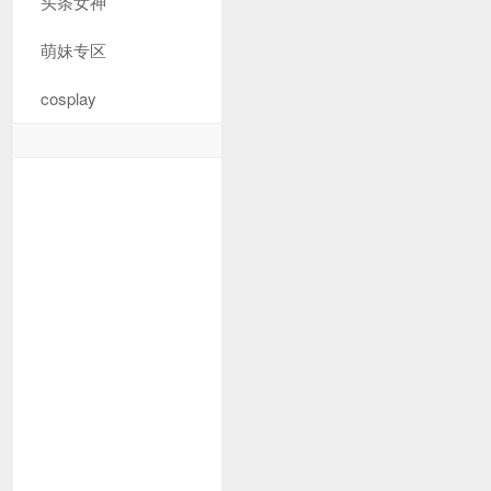
头条女神
萌妹专区
cosplay