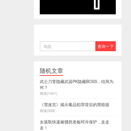
随机文章
武士刀零隐藏武器PK隐藏BOSS，结局为
何？
阅读(1401)
《雪迷宫》揭示毒品犯罪背后的黑暗面
阅读(328)
女孩取快递被骚扰老板呵斥保护，走走
走！