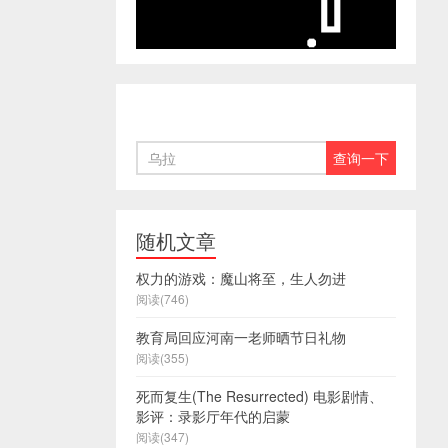
随机文章
权力的游戏：魔山将至，生人勿进
阅读(746)
教育局回应河南一老师晒节日礼物
阅读(355)
死而复生(The Resurrected) 电影剧情、
影评：录影厅年代的启蒙
阅读(347)