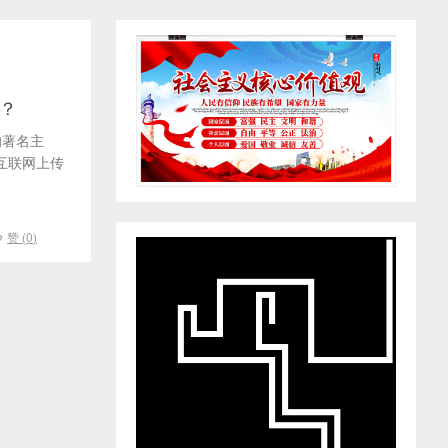
？
的著名主
互联网上传
赞 (
0
)