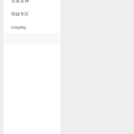
头条女神
萌妹专区
cosplay