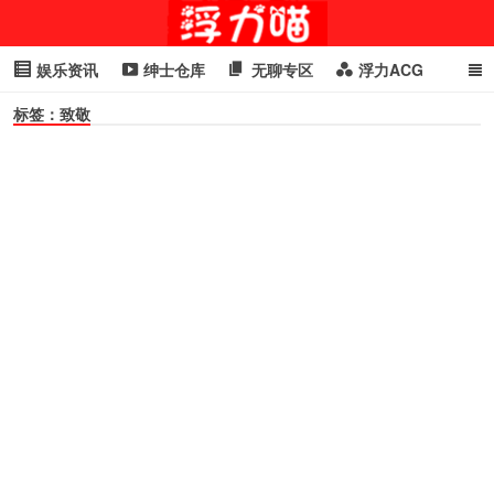
娱乐资讯
绅士仓库
无聊专区
浮力ACG
标签：致敬
浮力GIF
明星头条
浮力资讯
头条女神
萌妹专区
cosplay
喵星闻