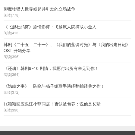
聊魔物猎人世界崛起并引发的立场战争
阅读(778)
《飞越杜鹃窝》剧情影评：飞越疯人院摘取小金人
阅读(413)
韩剧《二十五，二十一》、《我们的蓝调时光》与《我的出走日记》
OST 开箱分享
阅读(396)
《还魂》韩剧9~10 剧情，我愿付出所有来见到你！
阅读(364)
《隐瞒之事》：陈晓与杨子姗联手演绎翻拍经典之作！
阅读(372)
张颖颖回应跟汪小菲同居！否认被包养：说他是长辈
阅读(390)