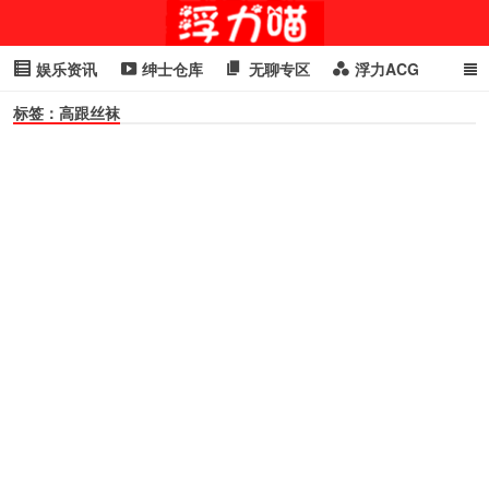
娱乐资讯
绅士仓库
无聊专区
浮力ACG
标签：高跟丝袜
浮力GIF
明星头条
浮力资讯
头条女神
萌妹专区
cosplay
喵星闻