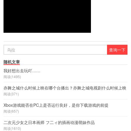
随机文章
我好想出去玩吖……
阅读(1495)
亦舞之城什么时候上映在哪个台播出？亦舞之城电视剧什么时候上映
阅读(371)
Xbox游戏能否在PC上是否运行良好，是你下载游戏的前提
阅读(657)
二次元少女之日本画师 フ二ィ的插画动漫萌妹作品
阅读(1610)