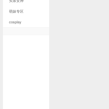
头条女神
萌妹专区
cosplay