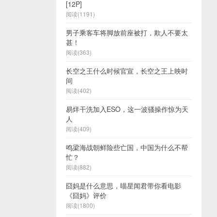
[12P]
阅读(1191)
男子乘客车将脚放前座被打，欺人不要太
甚！
阅读(363)
长空之王什么时候官宣，长空之王上映时
间
阅读(402)
易烊干洗加入ESO，这一波骚操作惊为天
人
阅读(409)
鸣梁海战朝鲜险些亡国，中国为什么不帮
忙？
阅读(882)
囧妈是什么意思，喵星闻君带你看电影
《囧妈》评价
阅读(1800)