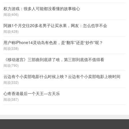
权力游戏：很多人可能都没看懂的故事核心
阅读(406)
阿姨1个月交往20多名男子让买水果，网友：怎么也学不会
阅读(428)
用户称iPhone14灵动岛有色差，是“翻车”还是“炒作”呢？
阅读(338)
《移动迷宫》三部曲到底讲了啥，第三部到底值不值得看
阅读(790)
云边有个小卖部电影什么时候上映？云边有个小卖部电影上映时间
阅读(332)
心疼香港最后一个天王—古天乐
阅读(387)