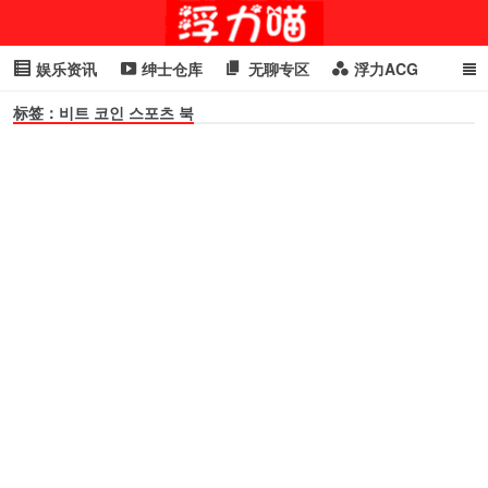
娱乐资讯
绅士仓库
无聊专区
浮力ACG
标签：비트 코인 스포츠 북
浮力GIF
明星头条
浮力资讯
头条女神
萌妹专区
cosplay
喵星闻