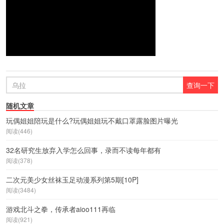
随机文章
玩偶姐姐陪玩是什么?玩偶姐姐玩不戴口罩露脸图片曝光
阅读(446)
32名研究生放弃入学怎么回事，录而不读每年都有
阅读(378)
二次元美少女丝袜玉足动漫系列第5期[10P]
阅读(3484)
游戏北斗之拳，传承者aioo111再临
阅读(921)