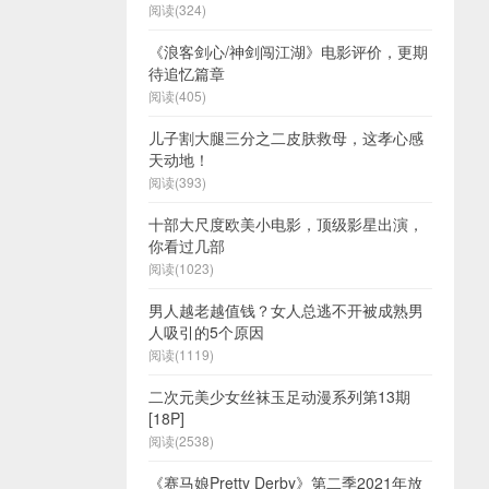
阅读(324)
《浪客剑心/神剑闯江湖》电影评价，更期
待追忆篇章
阅读(405)
儿子割大腿三分之二皮肤救母，这孝心感
天动地！
阅读(393)
十部大尺度欧美小电影，顶级影星出演，
你看过几部
阅读(1023)
男人越老越值钱？女人总逃不开被成熟男
人吸引的5个原因
阅读(1119)
二次元美少女丝袜玉足动漫系列第13期
[18P]
阅读(2538)
《赛马娘Pretty Derby》第二季2021年放