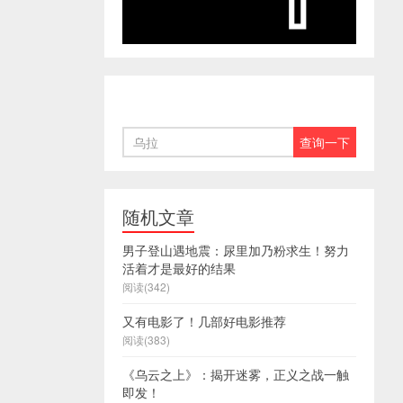
随机文章
男子登山遇地震：尿里加乃粉求生！努力
活着才是最好的结果
阅读(342)
又有电影了！几部好电影推荐
阅读(383)
《乌云之上》：揭开迷雾，正义之战一触
即发！