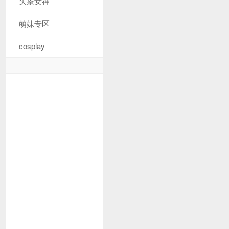
头条女神
萌妹专区
cosplay