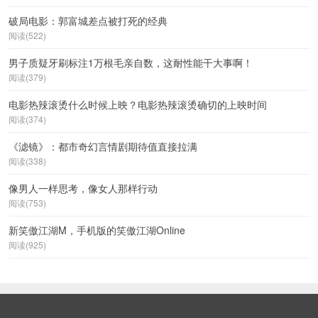
破局电影：郭富城差点被打死的经典
阅读(522)
男子质疑牙刷标注1万根毛亲自数，这耐性能干大事啊！
阅读(379)
电影热辣滚烫什么时候上映？电影热辣滚烫确切的上映时间
阅读(374)
《滤镜》：都市奇幻言情剧期待值直接拉满
阅读(338)
像男人一样思考，像女人那样行动
阅读(753)
新笑傲江湖M，手机版的笑傲江湖Online
阅读(925)