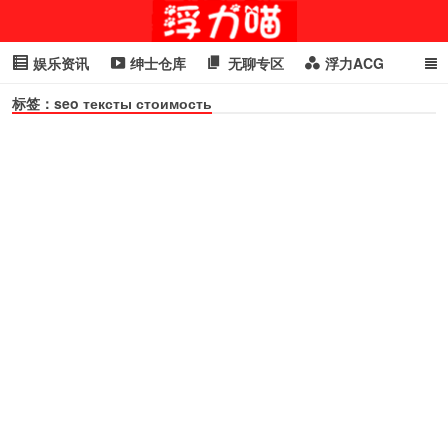
娱乐资讯
绅士仓库
无聊专区
浮力ACG
标签：seo тексты стоимость
浮力GIF
明星头条
浮力资讯
头条女神
萌妹专区
cosplay
喵星闻