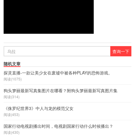
随机文章
探灵直播-一款让美少女在废墟中被各种PLAY的恐怖游戏。
阅读(1075)
狗头箩丽最新写真集图片在哪看？附狗头箩丽最新写真图片集
阅读(314)
《侏罗纪世界3》中人与龙的模范父女
阅读(453)
国家行动电视剧播出时间，电视剧国家行动什么时候播出？
阅读(430)