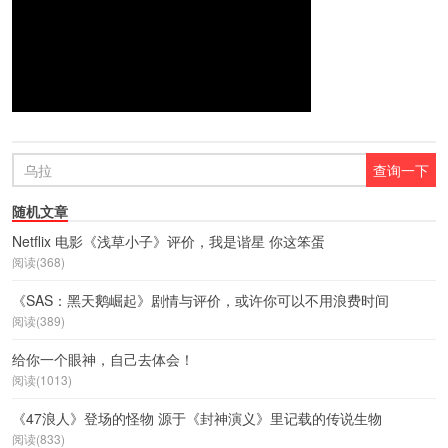
随机文章
Netflix 电影《浅草小子》评价，我是谐星 你这笨蛋
阅读(368)
《SAS：黑天鹅崛起》剧情与评价，或许你可以不用浪费时间
阅读(389)
给你一个眼神，自己去体会！
阅读(1013)
《47浪人》登场的怪物 源于《封神演义》里记载的传说生物
阅读(833)