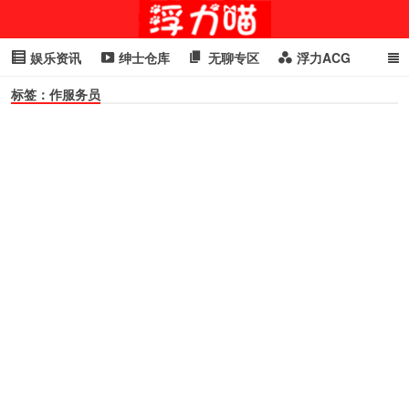
娱乐资讯
绅士仓库
无聊专区
浮力ACG
标签：作服务员
浮力GIF
明星头条
浮力资讯
头条女神
萌妹专区
cosplay
喵星闻