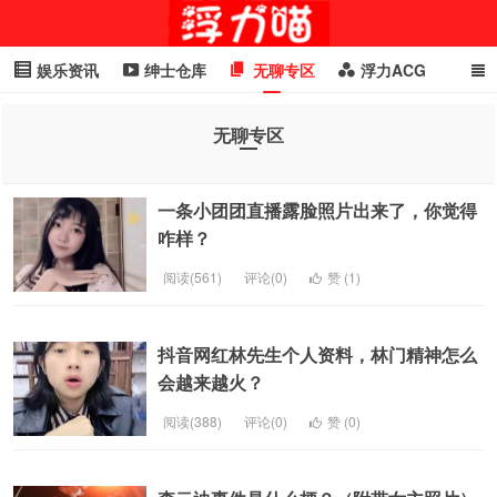
娱乐资讯
绅士仓库
无聊专区
浮力ACG
浮力GIF
明星头条
浮力资讯
头条女神
萌妹专区
无聊专区
cosplay
喵星闻
一条小团团直播露脸照片出来了，你觉得
咋样？
阅读(561)
评论(0)
赞 (
1
)
抖音网红林先生个人资料，林门精神怎么
会越来越火？
阅读(388)
评论(0)
赞 (
0
)