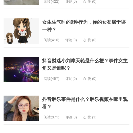
阅读(422)
评论(0)
赞 (
0
)
女生生气时的9种行为，你的女友属于哪
一种？
阅读(410)
评论(0)
赞 (
0
)
抖音财迷小刘摩天轮是什么梗？事件女主
角又是谁呢？
阅读(457)
评论(0)
赞 (
0
)
抖音胖乐事件是什么？胖乐视频在哪里观
看？
阅读(371)
评论(0)
赞 (
1
)