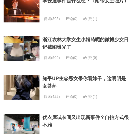
李云迪事件是什么梗？（附带女主照片）
阅读(393)
评论(0)
赞 (
1
)
浙江农林大学女生小姆苟呢的微博少女日
记截图曝光了
阅读(509)
评论(0)
赞 (
0
)
知乎UP主@恶女带你看妹子，这明明是
女菩萨
阅读(422)
评论(0)
赞 (
1
)
优衣库试衣间又出现新事件？自拍方式很
不雅