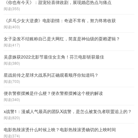
《你也有今天》：甜宠轻喜律政剧，展现婚恋热点与痛点
阅读(355)
《乒乓少女大逆袭》电影剧情：奇迹不常有，努力终将收获
阅读(403)
女子染发不结账称自己是大网红，简直是神仙级的耍赖逻辑？
阅读(417)
吴彦姝获2022北影节最佳女主角！芬兰电影斩获最佳
阅读(380)
星战前传之星球大战系列正确观看顺序你知道吗？
阅读(703)
便衣警察摆摊是什么梗？便衣警察摆摊这个梗的解读
阅读(340)
x战警1：漫威人气最高的团队X战警，是怎么被复仇者联盟追上的？
阅读(820)
电影热辣滚烫什么时候上映？电影热辣滚烫确切的上映时间
阅读(374)