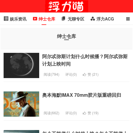
娱乐资讯
绅士仓库
无聊专区
浮力ACG
浮力GIF
明星头条
浮力资讯
头条女神
萌妹专区
绅士仓库
cosplay
喵星闻
阿尔忒弥斯计划什么时候播？阿尔忒弥斯
计划上映时间
阅读(794)
评论(0)
赞 (
21
)
奥本海默IMAX 70mm胶片版重磅回归
阅读(662)
评论(0)
赞 (
19
)