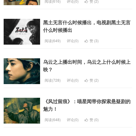
阅读(616)
评论(0)
赞 (
2
)
黑土无言什么时候播出，电视剧黑土无言
什么时候播出
阅读(649)
评论(0)
赞 (
3
)
乌云之上播出时间，乌云之上什么时候上
映？
阅读(728)
评论(0)
赞 (
2
)
《风过留痕》：喵星闻带你探索悬疑剧的
魅力！
阅读(648)
评论(0)
赞 (
0
)