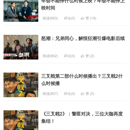
年会不能停什么时候上映？年会不能停上
映时间
阅读(663)
评论(0)
赞 (
19
)
怒潮：兄弟同心，解恨狂潮引爆电影后续
阅读(662)
评论(0)
赞 (
2
)
三叉戟第二部什么时候播出？三叉戟2什
么时候播
阅读(607)
评论(0)
赞 (
2
)
《三叉戟2》：警匪对决，三位大咖再度
集结！