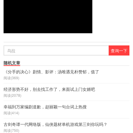
随机文章
《分手的决心》剧情、影评：汤唯遇见朴赞郁，值了
阅读(369)
经济形势不好，别去找工作了，来面试上门女婿吧
阅读(2078)
幸福到万家编剧道歉，赵丽颖一句台词上热搜
阅读(414)
古剑奇谭一代网络版，仙侠题材单机游戏第三剑你玩吗？
阅读(750)