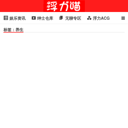
娱乐资讯
绅士仓库
无聊专区
浮力ACG
标签：养生
浮力GIF
明星头条
浮力资讯
头条女神
萌妹专区
cosplay
喵星闻