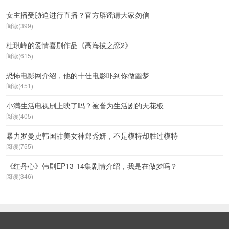
女主播受胁迫进行直播？官方辟谣请大家勿信
阅读(399)
杜琪峰的爱情喜剧作品《高海拔之恋2》
阅读(615)
恐怖电影网介绍，他的十佳电影吓到你做噩梦
阅读(451)
小满生活电视剧上映了吗？被誉为生活剧的天花板
阅读(405)
暴力罗曼史韩国甜美女神郑秀妍，不是模特却胜过模特
阅读(755)
《红丹心》韩剧EP13-14集剧情介绍，我是在做梦吗？
阅读(346)