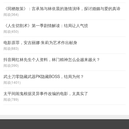
《同栖散策》：言承旭与林依晨的激情演绎，探讨婚姻与爱的真谛
阅读(364)
《人生切割术》第一季剧情解读：结局让人气愤
阅读(450)
电影原罪，安吉丽娜·朱莉为艺术作出献身
阅读(883)
抖音网红林先生个人资料，林门精神怎么会越来越火？
阅读(390)
武士刀零隐藏武器PK隐藏BOSS，结局为何？
阅读(1401)
太平间闹鬼根据灵异事件改编的电影，太真实了
阅读(789)