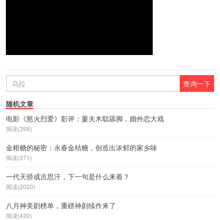
随机文章
电影《慾火烈爱》影评：萋夫木聪舔脚，婚外恋大戏
阅读(398)
金柑糖的秘密：永春金桔糖，创造出浓郁的家乡味
阅读(371)
一代天骄成吉思汗，下一句是什么来着？
阅读(2020)
八月神美剧榜单，重磅神剧续作来了
阅读(430)