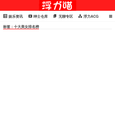
娱乐资讯
绅士仓库
无聊专区
浮力ACG
标签：十大美女排名榜
浮力GIF
明星头条
浮力资讯
头条女神
萌妹专区
cosplay
喵星闻