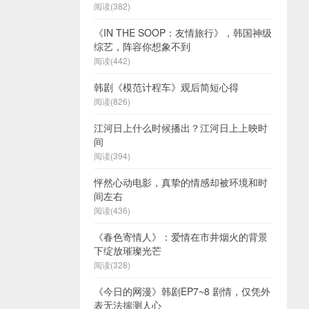
阅读(382)
《IN THE SOOP：友情旅行》，韩国神级
综艺，阵容你想象不到
阅读(442)
韩剧《模范计程车》观后简短心得
阅读(826)
江河日上什么时候播出？江河日上上映时
间
阅读(394)
怦然心动电影，真挚的情感却被环境和时
间左右
阅读(436)
《春色寄情人》：爱情在市井烟火的背景
下绽放璀璨光芒
阅读(328)
《今日的网漫》韩剧EP7~8 剧情，仅凭外
表无法揣测人心