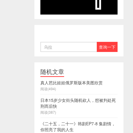
随机文章
真人芭比娃娃俄罗斯版本美图欣赏
阅读(494)
日本15岁少女街头随机砍人，想被判处死
刑而后快
阅读(387)
《二十五，二十一》韩剧EP7-8 集剧情，
你照亮了我的人生