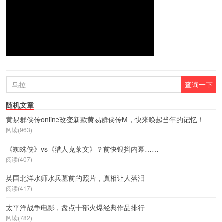
随机文章
黄易群侠传online改变新款黄易群侠传M，快来唤起当年的记忆！
阅读(963)
《蜘蛛侠》vs《猎人克莱文》？前快银抖内幕……
阅读(407)
英国北洋水师水兵墓前的照片，真相让人落泪
阅读(417)
太平洋战争电影，盘点十部火爆经典作品排行
阅读(782)