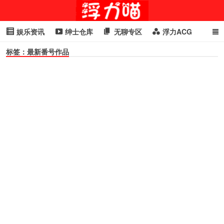
娱乐资讯
绅士仓库
无聊专区
浮力ACG
标签：最新番号作品
浮力GIF
明星头条
浮力资讯
头条女神
萌妹专区
cosplay
喵星闻