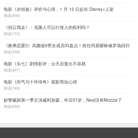
电影《永恒族》评价与心得，1 月 12 日起在 Disney+上架
阅读(400)
《别让我走》：克隆人可以行使人的权利吗？
阅读(715)
《换乘恋爱2》高颜值9男女成员IG盘点！前任同居暧昧修罗场回归
阅读(436)
电影《头七》剧情影评：台天后复出不容易
阅读(407)
电影《尚气与十环传奇》观影简短心得
阅读(749)
妙警贼探第一季主演威利加森，年仅57岁，Neal没有Mozzie了
阅读(669)