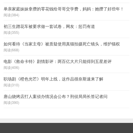
单亲家庭妹妹拿攒的零花钱给哥哥交学费，妈妈：她攒了好些年！
阅读(384)
初三生蹭花车被要求做一套试卷，网友：惩罚有道
阅读(355)
如何看待《当家主母》被质疑使用真猫拍摄死亡镜头，维护猫权
阅读(668)
电影《救命卡特》剧情影评：两百亿大片只能得到五星差评
阅读(406)
职场剧《橙色光芒》明年上线，这作品很奈斯速来了解
阅读(310)
唐山烧烤店打人案侦办情况会公布？刑侦局局长答记者问
阅读(390)