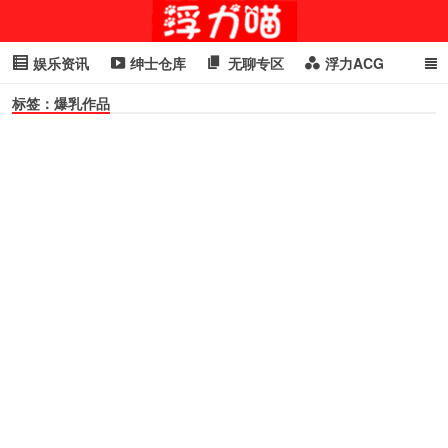
娱乐资讯
绅士仓库
无聊专区
浮力ACG
标签：爆乳作品
浮力GIF
明星头条
浮力资讯
头条女神
萌妹专区
cosplay
喵星闻