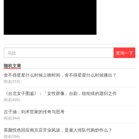
随机文章
舍不得星星什么时候上映时间，舍不得星星什么时候播出？
阅读(310)
《台北女子图鉴》：「女性群像」台剧，桂纶镁的迴归之作
阅读(405)
古子涵：剑术世家的传奇与思考
阅读(344)
茶颜悦色回应南京店开业风波，是雇人排队代购炒作么？
阅读(394)