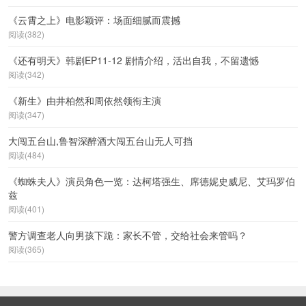
《云霄之上》电影颖评：场面细腻而震撼
阅读(382)
《还有明天》韩剧EP11-12 剧情介绍，活出自我，不留遗憾
阅读(342)
《新生》由井柏然和周依然领衔主演
阅读(347)
大闯五台山,鲁智深醉酒大闯五台山无人可挡
阅读(484)
《蜘蛛夫人》演员角色一览：达柯塔强生、席德妮史威尼、艾玛罗伯
兹
阅读(401)
警方调查老人向男孩下跪：家长不管，交给社会来管吗？
阅读(365)