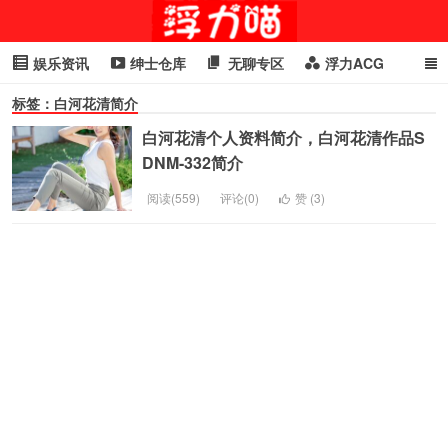
娱乐资讯
绅士仓库
无聊专区
浮力ACG
标签：白河花清简介
浮力GIF
明星头条
浮力资讯
头条女神
萌妹专区
白河花清个人资料简介，白河花清作品S
cosplay
喵星闻
DNM-332简介
阅读(559)
评论(0)
赞 (
3
)