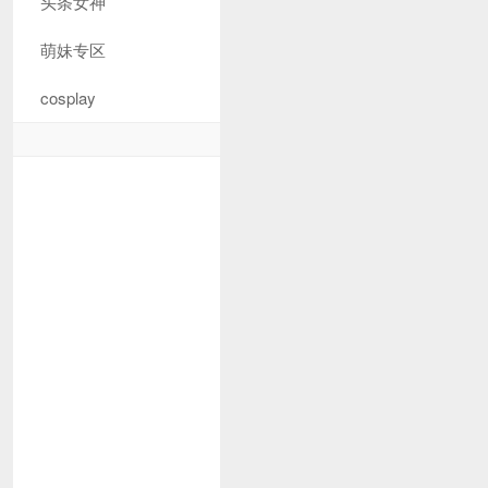
头条女神
萌妹专区
cosplay