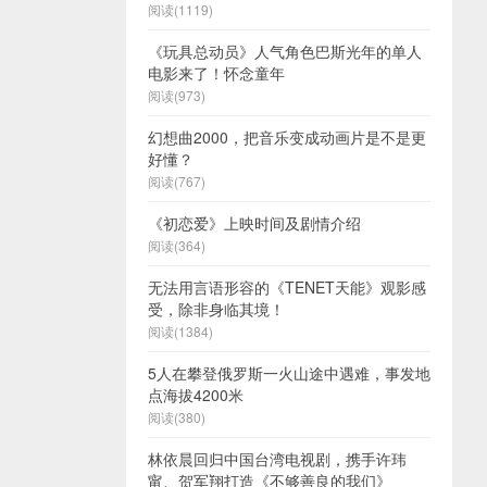
阅读(1119)
《玩具总动员》人气角色巴斯光年的单人
电影来了！怀念童年
阅读(973)
幻想曲2000，把音乐变成动画片是不是更
好懂？
阅读(767)
《初恋爱》上映时间及剧情介绍
阅读(364)
无法用言语形容的《TENET天能》观影感
受，除非身临其境！
阅读(1384)
5人在攀登俄罗斯一火山途中遇难，事发地
点海拔4200米
阅读(380)
林依晨回归中国台湾电视剧，携手许玮
甯、贺军翔打造《不够善良的我们》