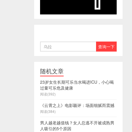
随机文章
23岁女生长期可乐当水喝进ICU，小心喝
过量可乐危及健康
阅读(392)
《云霄之上》电影颖评：场面细腻而震撼
阅读(384)
男人越老越值钱？女人总逃不开被成熟男
人吸引的5个原因