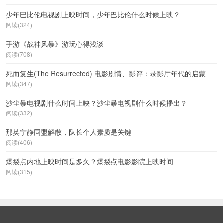
少年巴比伦电视剧上映时间，少年巴比伦什么时候上映？
阅读(324)
手游《战神风暴》游玩心得浅谈
阅读(708)
死而复生(The Resurrected) 电影剧情、影评：录影厅年代的启蒙
阅读(347)
沙尘暴电视剧什么时间上映？沙尘暴电视剧什么时候播出？
阅读(332)
那英宁静同盟解散，队长个人素质是关键
阅读(406)
爆裂点内地上映时间是多久？爆裂点电影影院上映时间
阅读(315)