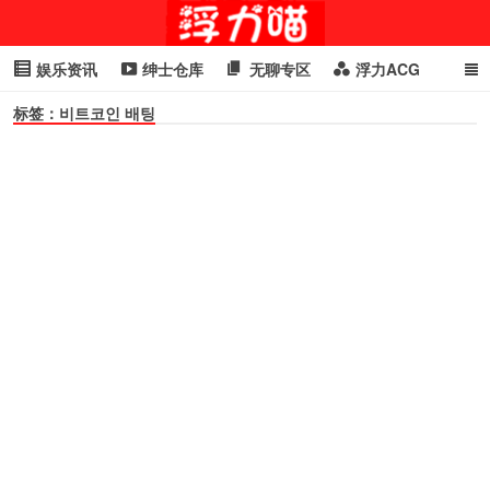
娱乐资讯
绅士仓库
无聊专区
浮力ACG
标签：비트코인 배팅
浮力GIF
明星头条
浮力资讯
头条女神
萌妹专区
cosplay
喵星闻