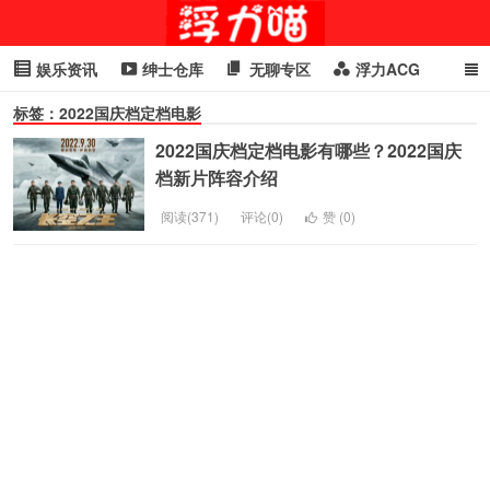
娱乐资讯
绅士仓库
无聊专区
浮力ACG
标签：2022国庆档定档电影
浮力GIF
明星头条
浮力资讯
头条女神
萌妹专区
2022国庆档定档电影有哪些？2022国庆
cosplay
喵星闻
档新片阵容介绍
阅读(371)
评论(0)
赞 (
0
)