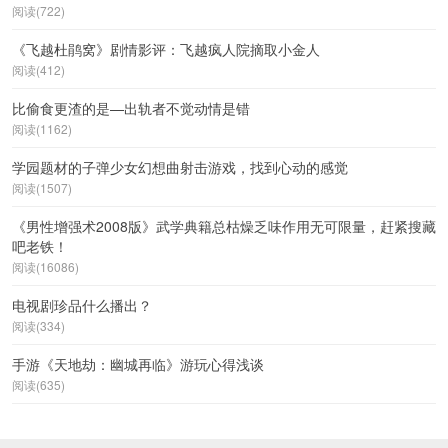
阅读(722)
《飞越杜鹃窝》剧情影评：飞越疯人院摘取小金人
阅读(412)
比偷食更渣的是—出轨者不觉动情是错
阅读(1162)
学园题材的子弹少女幻想曲射击游戏，找到心动的感觉
阅读(1507)
《男性增强术2008版》武学典籍总枯燥乏味作用无可限量，赶紧搜藏
吧老铁！
阅读(16086)
电视剧珍品什么播出？
阅读(334)
手游《天地劫：幽城再临》游玩心得浅谈
阅读(635)