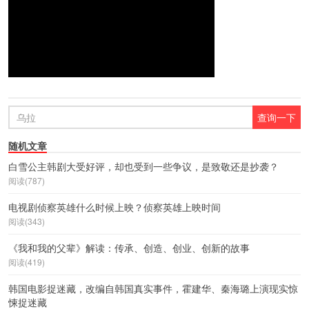
随机文章
白雪公主韩剧大受好评，却也受到一些争议，是致敬还是抄袭？
阅读(787)
电视剧侦察英雄什么时候上映？侦察英雄上映时间
阅读(343)
《我和我的父辈》解读：传承、创造、创业、创新的故事
阅读(419)
韩国电影捉迷藏，改编自韩国真实事件，霍建华、秦海璐上演现实惊
悚捉迷藏