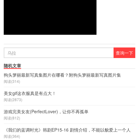
随机文章
狗头箩丽最新写真集图片在哪看？附狗头箩丽最新写真图片集
阅读(314)
美女gif这衣服真是有点大！
阅读(2873)
游戏完美女友(PerfectLover)，让你不再孤单
阅读(812)
《我们的蓝调时光》韩剧EP15-16 剧情介绍，不能以貌爱上一个人
阅读(364)