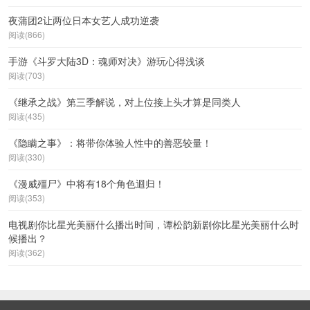
夜蒲团2让两位日本女艺人成功逆袭
阅读(866)
手游《斗罗大陆3D：魂师对决》游玩心得浅谈
阅读(703)
《继承之战》第三季解说，对上位接上头才算是同类人
阅读(435)
《隐瞒之事》：将带你体验人性中的善恶较量！
阅读(330)
《漫威殭尸》中将有18个角色迴归！
阅读(353)
电视剧你比星光美丽什么播出时间，谭松韵新剧你比星光美丽什么时
候播出？
阅读(362)