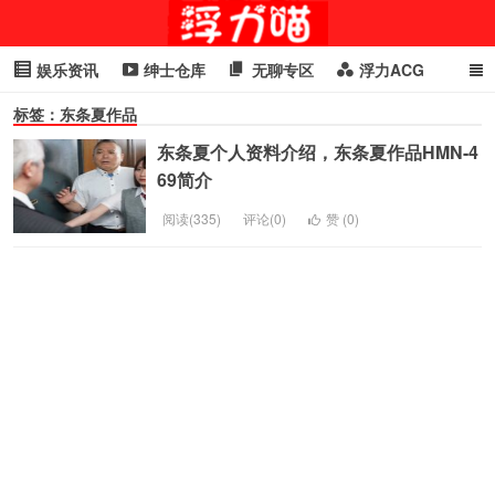
娱乐资讯
绅士仓库
无聊专区
浮力ACG
标签：东条夏作品
浮力GIF
明星头条
浮力资讯
头条女神
萌妹专区
东条夏个人资料介绍，东条夏作品HMN-4
cosplay
喵星闻
69简介
阅读(335)
评论(0)
赞 (
0
)