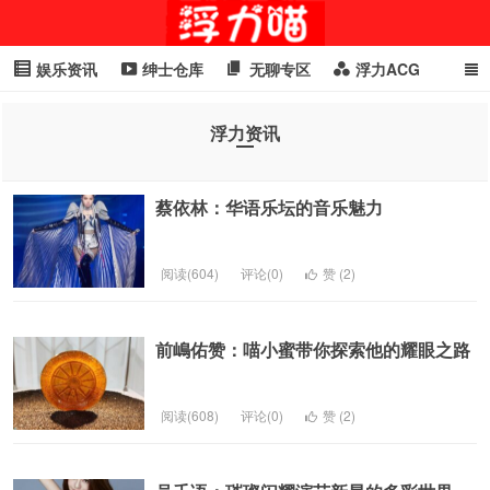
娱乐资讯
绅士仓库
无聊专区
浮力ACG
浮力GIF
明星头条
浮力资讯
头条女神
萌妹专区
浮力资讯
cosplay
喵星闻
蔡依林：华语乐坛的音乐魅力
阅读(604)
评论(0)
赞 (
2
)
前嶋佑赞：喵小蜜带你探索他的耀眼之路
阅读(608)
评论(0)
赞 (
2
)