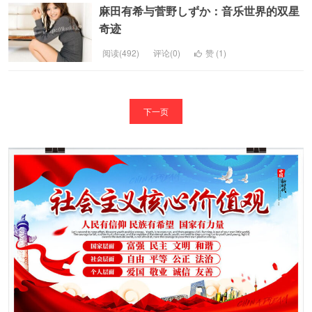
麻田有希与菅野しずか：音乐世界的双星
奇迹
阅读(492)
评论(0)
赞 (
1
)
下一页