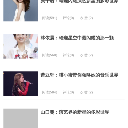
吴千语：璀璨闪耀演艺新星的多彩世界
阅读(591)
评论(0)
赞 (
2
)
林依晨：璀璨星空中最闪耀的那一颗
阅读(560)
评论(0)
赞 (
2
)
萧亚轩：喵小蜜带你领略她的音乐世界
阅读(584)
评论(0)
赞 (
2
)
山口葵：演艺界的新星的多彩世界