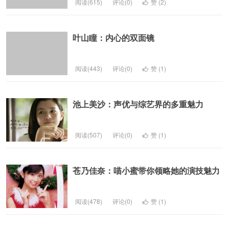
阅读(615)
评论(0)
赞 (
2
)
叶山瞳：内心的双面镜
阅读(443)
评论(0)
赞 (
1
)
池上美沙：声优与综艺界的多重魅力
阅读(507)
评论(0)
赞 (
1
)
苍乃佳奈：喵小蜜带你领略她的演技魅力
阅读(478)
评论(0)
赞 (
1
)