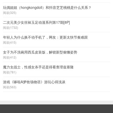
玩偶姐姐（hongkongdoll）和抖音芝芝桃桃是什么关系？
阅读(325)
二次元美少女丝袜玉足动漫系列第17期[8P]
阅读(1732)
年轻人为什么换不动手机了，网友：更新太快节奏难跟
阅读(415)
女子为不洗碗用西瓜皮装饭，解锁新型偷懒姿势
阅读(412)
魔力女战士，性感女杀手还是得看查理兹塞隆
阅读(781)
游戏《哆啦A梦牧场物语》游玩心得浅谈
阅读(563)