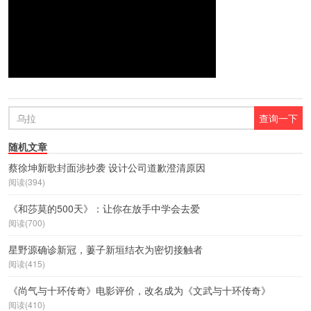
随机文章
蔡徐坤新歌封面涉抄袭 设计公司道歉澄清原因
阅读(394)
《和莎莫的500天》：让你在放手中学会去爱
阅读(700)
星野源确诊新冠，萋子新垣结衣为密切接触者
阅读(415)
《尚气与十环传奇》电影评价，改名成为《文武与十环传奇》
阅读(410)