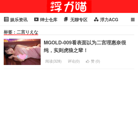
娱乐资讯
绅士仓库
无聊专区
浮力ACG
标签：二宫りえな
浮力GIF
明星头条
浮力资讯
头条女神
萌妹专区
MGOLD-009看表面以为二宫理惠奈很
cosplay
喵星闻
纯，实则虎狼之辈！
阅读(328)
评论(0)
赞 (
0
)