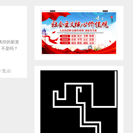
美控的新宠
，不是吗？
赞 (
2
)