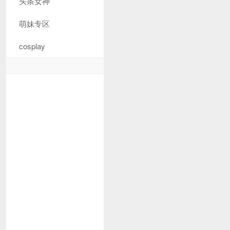
头条女神
萌妹专区
cosplay