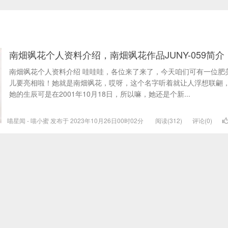
南畑飒花个人资料介绍，南畑飒花作品JUNY-059简介
南畑飒花个人资料介绍 哇哇哇，各位来了来了，今天咱们可有一位肥
儿要亮相啦！她就是南畑飒花，哎呀，这个名字听着就让人浮想联翩
她的生辰可是在2001年10月18日，所以嘛，她还是个新...
喵星闻 - 喵小蜜 发布于 2023年10月26日00时02分
阅读(312)
评论(0)