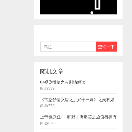
随机文章
电视剧微暗之火剧情解读
阅读(339)
《古惑仔情义篇之洪兴十三妹》之吴君如
阅读(779)
上帝也疯狂1，旷野非洲爆笑之旅值得拥有
阅读(872)