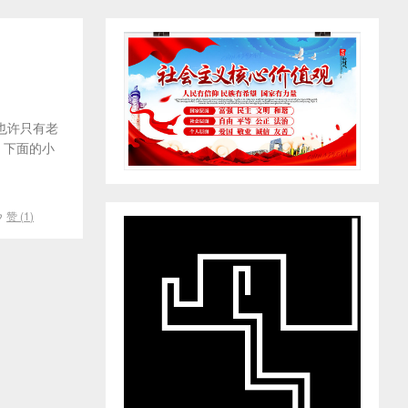
也许只有老
。下面的小
赞 (
1
)