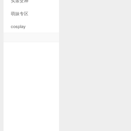
头条女神
萌妹专区
cosplay