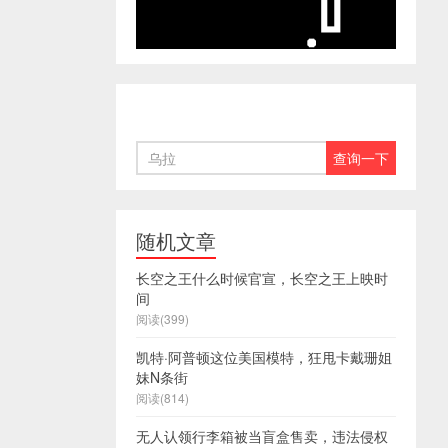
随机文章
长空之王什么时候官宣，长空之王上映时
间
阅读(399)
凯特·阿普顿这位美国模特，狂甩卡戴珊姐
妹N条街
阅读(814)
无人认领行李箱被当盲盒售卖，违法侵权