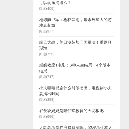
可以玩乐消遣么？
阅读(405)
地球防卫军：枪林弹雨，屠杀外星人的游
戏真刺激
阅读(917)
航母大战，美日澳韩加五国军演！重返珊
瑚海
阅读(756)
蝴蝶效应1电影：6种人生结局、4个版本
结局
阅读(747)
小夫妻电视剧什么时候播出，电视剧小夫
妻播出时间
阅读(398)
谷爱凌妈妈是陪伴式教育的天花板吧
阅读(666)
大龄高考是在浪费资源吗，52岁考生本人