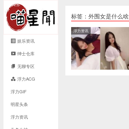
标签：外围女是什么啥
浮力资讯
娱乐资讯
绅士仓库
无聊专区
浮力ACG
浮力GIF
明星头条
浮力资讯