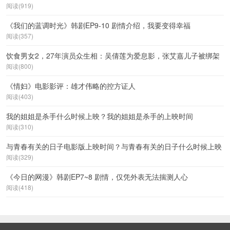
阅读(919)
《我们的蓝调时光》韩剧EP9-10 剧情介绍，我要变得幸福
阅读(357)
饮食男女2，27年演员众生相：吴倩莲为爱息影，张艾嘉儿子被绑架
阅读(800)
《情妇》电影影评：雄才伟略的控方证人
阅读(403)
我的姐姐是杀手什么时候上映？我的姐姐是杀手的上映时间
阅读(310)
与青春有关的日子电影版上映时间？与青春有关的日子什么时候上映
阅读(329)
《今日的网漫》韩剧EP7~8 剧情，仅凭外表无法揣测人心
阅读(418)