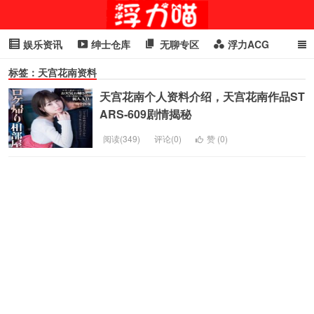
娱乐资讯
绅士仓库
无聊专区
浮力ACG
标签：天宫花南资料
浮力GIF
明星头条
浮力资讯
头条女神
萌妹专区
天宫花南个人资料介绍，天宫花南作品ST
cosplay
喵星闻
ARS-609剧情揭秘
阅读(349)
评论(0)
赞 (
0
)