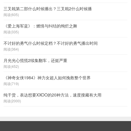
三叉戟第二部什么时候播出？三叉戟2什么时候播
阅读(605)
《爱上海军蓝》：燃情与纠结的绚烂之舞
阅读(335)
不讨好的勇气什么时候定档？不讨好的勇气播出时间
阅读(364)
月光光心慌慌2续集翻车，还挺严重
阅读(452)
《神奇女侠1984》神力女超人如何挽救整个世界
阅读(719)
纯干货，表达想要XXOO的20种方法，速度搜藏有大用
阅读(2000)