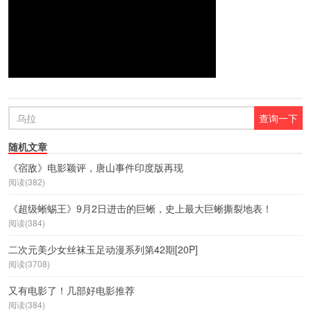
随机文章
《宿敌》电影颖评，唐山事件印度版再现
阅读(382)
《超级蜥蜴王》9月2日进击的巨蜥，史上最大巨蜥撕裂地表！
阅读(384)
二次元美少女丝袜玉足动漫系列第42期[20P]
阅读(3708)
又有电影了！几部好电影推荐
阅读(384)