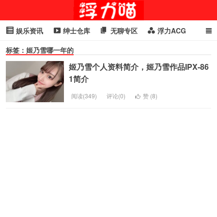
娱乐资讯
绅士仓库
无聊专区
浮力ACG
标签：姬乃雪哪一年的
浮力GIF
明星头条
浮力资讯
头条女神
萌妹专区
姬乃雪个人资料简介，姬乃雪作品IPX-86
cosplay
喵星闻
1简介
阅读(349)
评论(0)
赞 (
8
)