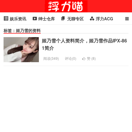
娱乐资讯
绅士仓库
无聊专区
浮力ACG
标签：姬乃雪的资料
浮力GIF
明星头条
浮力资讯
头条女神
萌妹专区
姬乃雪个人资料简介，姬乃雪作品IPX-86
cosplay
喵星闻
1简介
阅读(349)
评论(0)
赞 (
8
)