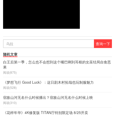
随机文章
白王后第一季，怎么也不会想到这个嘴巴咧到耳根的女巫结局自食恶
果
阅读(875)
《梦想飞行 Good Luck》：这日剧木村拓哉也玩制服魅力
阅读(528)
宿敌山河无名什么时候播出？宿敌山河无名什么时候上映
阅读(310)
《花样年华》4K修复版 TITAN厅特别限定场 8/25开卖