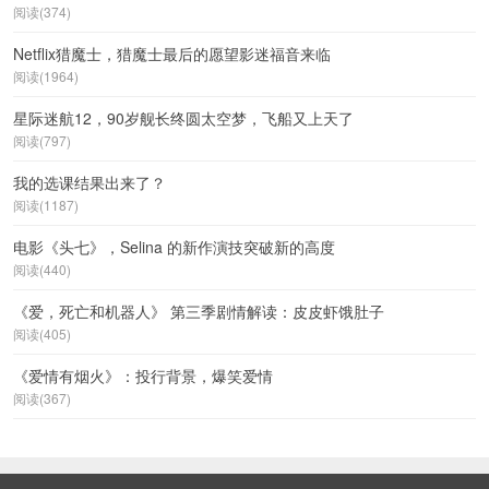
阅读(374)
Netflix猎魔士，猎魔士最后的愿望影迷福音来临
阅读(1964)
星际迷航12，90岁舰长终圆太空梦，飞船又上天了
阅读(797)
我的选课结果出来了？
阅读(1187)
电影《头七》，Selina 的新作演技突破新的高度
阅读(440)
《爱，死亡和机器人》 第三季剧情解读：皮皮虾饿肚子
阅读(405)
《爱情有烟火》：投行背景，爆笑爱情
阅读(367)