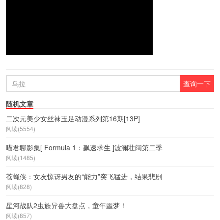
随机文章
二次元美少女丝袜玉足动漫系列第16期[13P]
阅读(5554)
喵君聊影集[ Formula 1：飙速求生 ]波澜壮阔第二季
阅读(1485)
苍蝇侠：女友惊讶男友的“能力”突飞猛进，结果悲剧
阅读(828)
星河战队2虫族异兽大盘点，童年噩梦！
阅读(857)