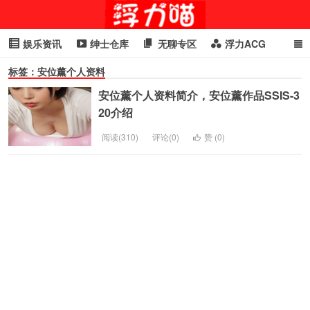
娱乐资讯
绅士仓库
无聊专区
浮力ACG
标签：安位薰个人资料
浮力GIF
明星头条
浮力资讯
头条女神
萌妹专区
安位薰个人资料简介，安位薰作品SSIS-3
cosplay
喵星闻
20介绍
阅读(310)
评论(0)
赞 (
0
)